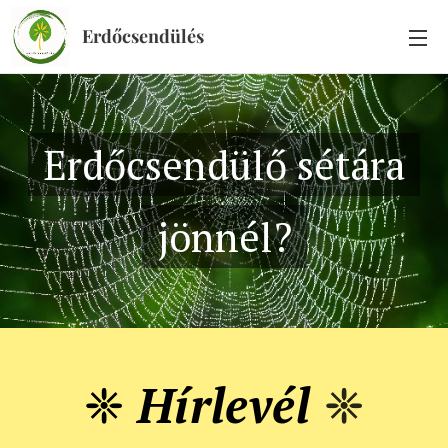
Erdőcsendülés
Erdőcsendülő sétára
jönnél?
❈
Hírlevél
❈